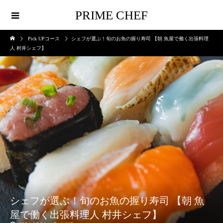
PRIME CHEF
Pick UPコース
シェフが選ぶ！旬のお魚の握り寿司 【朝 魚屋で働く出張料理
人 村井シェフ】
シェフが選ぶ！旬のお魚の握り寿司 【朝 魚
屋で働く出張料理人 村井シェフ】