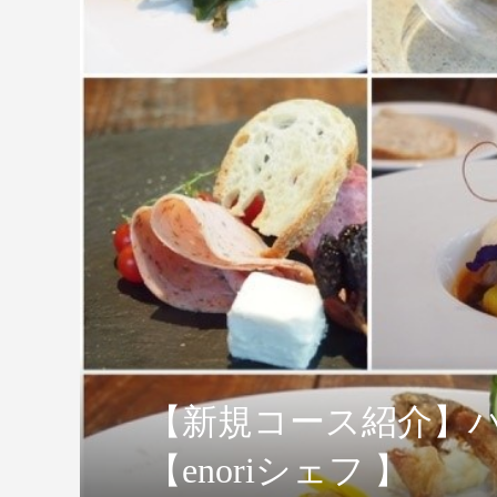
【新規コース紹介】
【enoriシェフ 】