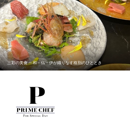
三彩の美食 ─ 和・仏・伊が織りなす格別のひととき