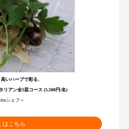
り高いハーブで彩る、
ン全5皿コース (5,500円/名)
nobuシェフ＞
くはこちら