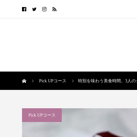
Pick UPコース
特別を味わう美食時間。3人の
Pick UPコース