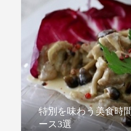
特別を味わう美食時
ース3選