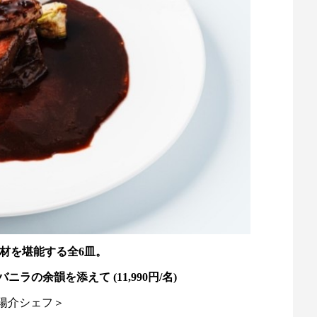
材を堪能する全6皿。
の余韻を添えて (11,990円/名)
陽介シェフ＞