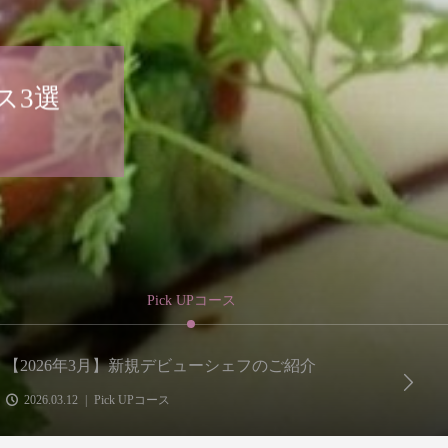
ース
Pick UPコース
【2026年3月】新規デビューシェフのご紹介
三彩
2026.03.12
Pick UPコース
2