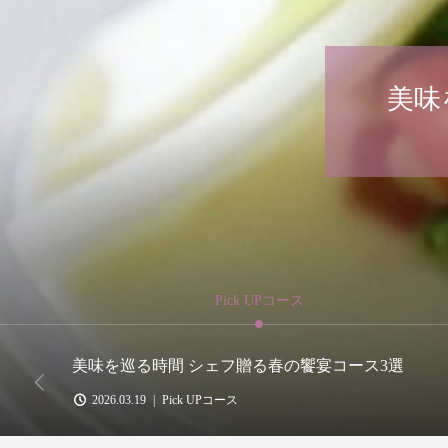
春
Pick UPコース
美味を巡る時間 シェフ贈る春の饗宴コース3選
2026.03.19
Pick UPコース