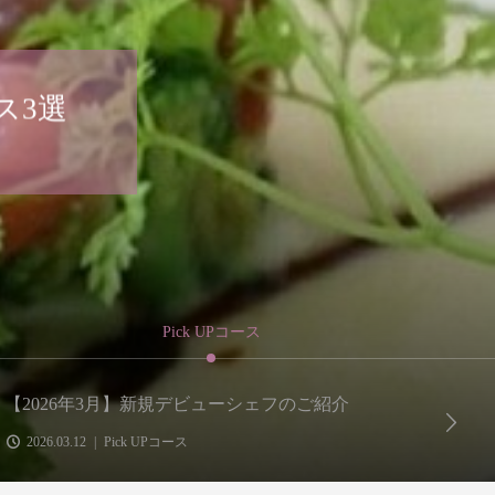
ース
Pick UPコース
【2026年3月】新規デビューシェフのご紹介
三彩
2026.03.12
Pick UPコース
2