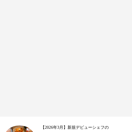
三彩の美食 ─ 和・仏・伊が織りなす