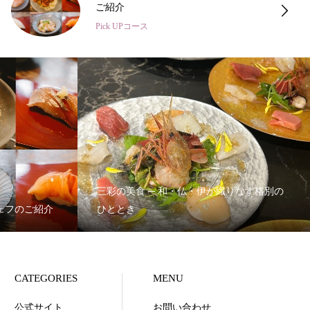
格別のひととき
Pick UPコース
三彩の美食 ─ 和・仏・伊が織りなす格別の
シェフのご紹介
ひととき
CATEGORIES
MENU
公式サイト
お問い合わせ