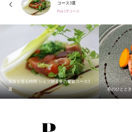
コース
Pick UPコース
美味を巡る時間 シェフ贈る春の饗宴コース3
選
春のひととき