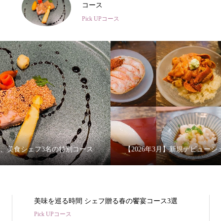
ご紹介
Pick UPコース
、美食シェフ3名の特別コース
【2026年3月】新規デビュー
美味を巡る時間 シェフ贈る春の饗宴コース3選
Pick UPコース