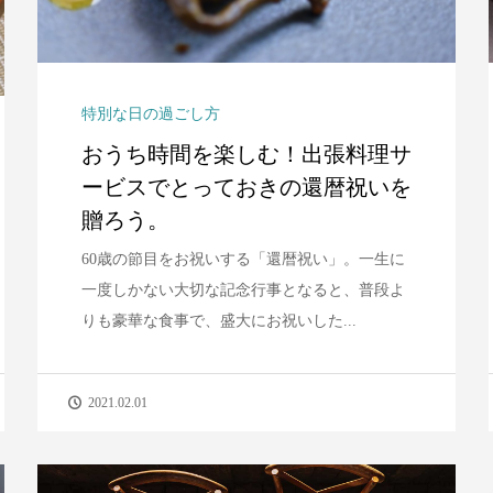
特別な日の過ごし方
おうち時間を楽しむ！出張料理サ
ービスでとっておきの還暦祝いを
贈ろう。
60歳の節目をお祝いする「還暦祝い」。一生に
一度しかない大切な記念行事となると、普段よ
りも豪華な食事で、盛大にお祝いした...
2021.02.01