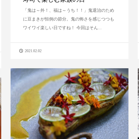
「鬼は～外！、福は～うち！！」鬼退治のため
に豆まきが恒例の節分。鬼の怖さを感じつつも
ワイワイ楽しい日ですね！ 今回はそん...
2021.02.02