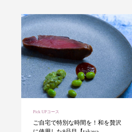
Pick UPコース
ご自宅で特別な時間を！和を贅沢
に使用した8品目【takaya