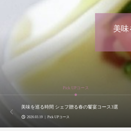
春
Pick UPコース
美味を巡る時間 シェフ贈る春の饗宴コース3選
2026.03.19
Pick UPコース