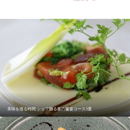
美味を巡る時間 シェフ贈る春の饗宴コース3選